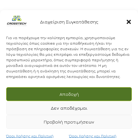
Διαχείριση Συγκατάθεσης
Για να παρέχουμε την καλύτερη εμπειρία, χρησιμοποιούμε
τεχνολογίες όπως cookies για την αποθήκευση ή/και την
ΣΤΑΘΜΟΣ ΠΑΡΑΓΩΓΗΣ
πρόσβαση σε πληροφορίες συσκευών. Η συγκατάθεση για τις εν
ΗΛΕΚΤΡΙΚΗΣ ΕΝΕΡΓΕΙΑΣ ΑΠΟ
λόγω τεχνολογίες θα μας επιτρέψει να επεξεργαστούμε δεδομένα
ΒΙΟΑΕΡΙΟ
προσωπικού χαρακτήρα, όπως συμπεριφορά περιήγησης ή
μοναδικά αναγνωριστικά σε αυτόν τον ιστότοπο. Η μη
συγκατάθεση ή η ανάκληση της συγκατάθεσης, μπορεί να
επηρεάσει αρνητικά ορισμένες λειτουργίες και δυνατότητες.
Αποδοχή
Δεν αποδέχομαι
Προβολή προτιμήσεων
Στα πλαίσια της ανέγερσης σταθμού παραγωγής
ηλεκτρικής ενέργειας από βιοαέριο συνολικής ισχύος
Όροι Χρήσης και Πολιτική
Όροι Χρήσης και Πολιτική