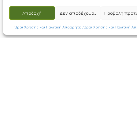
Αποδοχή
Δεν αποδέχομαι
Προβολή προτ
Όροι Χρήσης και Πολιτική Απορρήτου
Όροι Χρήσης και Πολιτική Α
Συστήματα ασφαλείας και
τηλεπικοινωνιών (συναγερμοί,
κάμερες παρακολούθησης,
καταγραφικά, access control κ.α.)
ΕΠΙΚΟΙΝΩ
Βοσπόρου 40, 
Θεσσαλονίκη
2310 688 300
info@crosstec