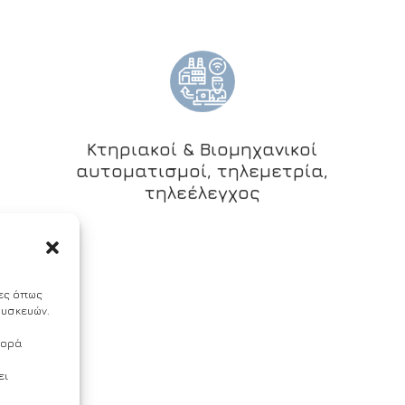
Κτηριακοί & Βιομηχανικοί
αυτοματισμοί, τηλεμετρία,
τηλεέλεγχος
ίες όπως
συσκευών.
φορά
ει