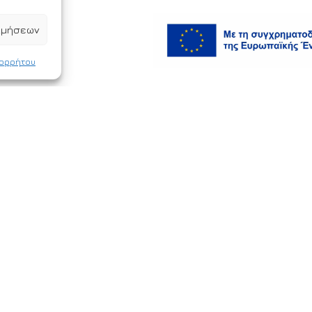
ιμήσεων
πορρήτου
ΝΙΑ
ΜΕΝΟΥ
Τ.Κ. 56224, Εύοσμος
Αρχική
ς
Σχετικά με Εμάς
Υπηρεσίες
h.gr