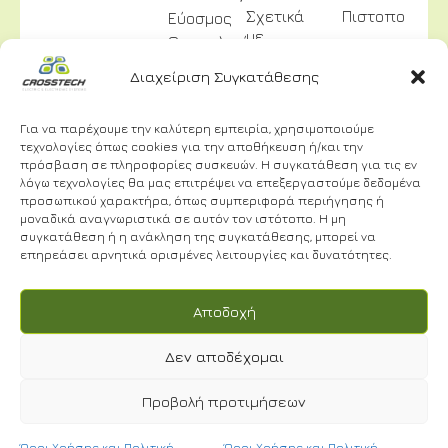
Σχετικά
Πιστοποιήσει
Εύοσμος
με
Θεσσαλονίκης
Επικοινωνία
Εμάς
2310
Διαχείριση Συγκατάθεσης
Όροι
Υπηρεσίες
688
Χρήσης και
Έργα
Πολιτική
300
Για να παρέχουμε την καλύτερη εμπειρία, χρησιμοποιούμε
Απορρήτου
τεχνολογίες όπως cookies για την αποθήκευση ή/και την
info@crosstech.gr
πρόσβαση σε πληροφορίες συσκευών. Η συγκατάθεση για τις εν
Πολιτική
λόγω τεχνολογίες θα μας επιτρέψει να επεξεργαστούμε δεδομένα
Απορρήτου
προσωπικού χαρακτήρα, όπως συμπεριφορά περιήγησης ή
Βιντεοεπιτήρ
μοναδικά αναγνωριστικά σε αυτόν τον ιστότοπο. Η μη
συγκατάθεση ή η ανάκληση της συγκατάθεσης, μπορεί να
επηρεάσει αρνητικά ορισμένες λειτουργίες και δυνατότητες.
NEWSLETTER
Αποδοχή
Δεν αποδέχομαι
Προβολή προτιμήσεων
Έχω διαβάσει και αποδέχομαι τους
Όρους
Χρήσης.
*
© 2024 | CROSSTECH All right reserved | Designed by
Όροι Χρήσης και Πολιτική
Όροι Χρήσης και Πολιτική