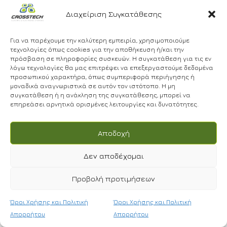
688
Χρήσης και
Έργα
Πολιτική
300
Διαχείριση Συγκατάθεσης
Απορρήτου
info@crosstech.gr
Πολιτική
Για να παρέχουμε την καλύτερη εμπειρία, χρησιμοποιούμε
Απορρήτου
τεχνολογίες όπως cookies για την αποθήκευση ή/και την
Βιντεοεπιτήρ
πρόσβαση σε πληροφορίες συσκευών. Η συγκατάθεση για τις εν
λόγω τεχνολογίες θα μας επιτρέψει να επεξεργαστούμε δεδομένα
προσωπικού χαρακτήρα, όπως συμπεριφορά περιήγησης ή
μοναδικά αναγνωριστικά σε αυτόν τον ιστότοπο. Η μη
συγκατάθεση ή η ανάκληση της συγκατάθεσης, μπορεί να
επηρεάσει αρνητικά ορισμένες λειτουργίες και δυνατότητες.
NEWSLETTER
Αποδοχή
Δεν αποδέχομαι
Έχω διαβάσει και αποδέχομαι τους
Όρους
Χρήσης.
*
© 2024 | CROSSTECH All right reserved | Designed by
Προβολή προτιμήσεων
Cactus
Όροι Χρήσης και Πολιτική
Όροι Χρήσης και Πολιτική
Απορρήτου
Απορρήτου