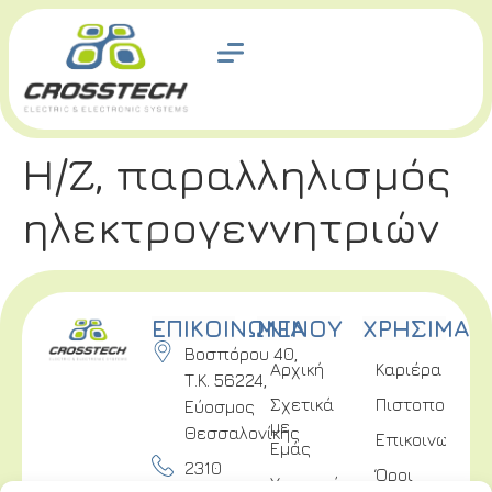
Η/Ζ, παραλληλισμός
ηλεκτρογεννητριών
ΕΠΙΚΟΙΝΩΝΙΑ
ΜΕΝΟΥ
ΧΡΗΣΙΜΑ
Βοσπόρου 40,
Αρχική
Καριέρα
Τ.Κ. 56224,
Σχετικά
Πιστοποιήσει
Εύοσμος
με
Θεσσαλονίκης
Επικοινωνία
Εμάς
2310
Όροι
Υπηρεσίες