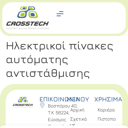
Ηλεκτρικοί πίνακες
αυτόματης
αντιστάθμισης
ΕΠΙΚΟΙΝΩΝΙΑ
ΜΕΝΟΥ
ΧΡΗΣΙΜΑ
Βοσπόρου 40,
Αρχική
Καριέρα
Τ.Κ. 56224,
Σχετικά
Πιστοποιήσει
Εύοσμος
με
Θεσσαλονίκης
Επικοινωνία