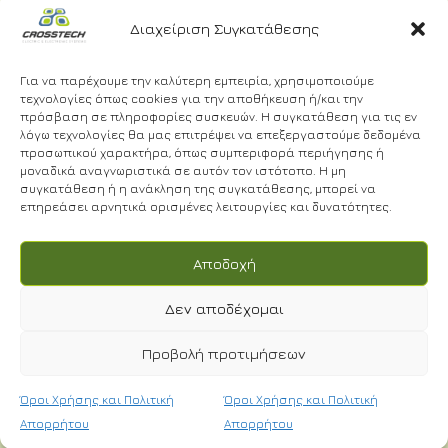
Εμάς
2310
Διαχείριση Συγκατάθεσης
Όροι
Υπηρεσίες
688
Χρήσης και
Έργα
Πολιτική
300
Για να παρέχουμε την καλύτερη εμπειρία, χρησιμοποιούμε
Απορρήτου
τεχνολογίες όπως cookies για την αποθήκευση ή/και την
info@crosstech.gr
πρόσβαση σε πληροφορίες συσκευών. Η συγκατάθεση για τις εν
Πολιτική
λόγω τεχνολογίες θα μας επιτρέψει να επεξεργαστούμε δεδομένα
Απορρήτου
προσωπικού χαρακτήρα, όπως συμπεριφορά περιήγησης ή
Βιντεοεπιτήρ
μοναδικά αναγνωριστικά σε αυτόν τον ιστότοπο. Η μη
συγκατάθεση ή η ανάκληση της συγκατάθεσης, μπορεί να
επηρεάσει αρνητικά ορισμένες λειτουργίες και δυνατότητες.
NEWSLETTER
Αποδοχή
Δεν αποδέχομαι
Προβολή προτιμήσεων
Έχω διαβάσει και αποδέχομαι τους
Όρους
Χρήσης.
*
© 2024 | CROSSTECH All right reserved | Designed by
Όροι Χρήσης και Πολιτική
Όροι Χρήσης και Πολιτική
Cactus
Απορρήτου
Απορρήτου