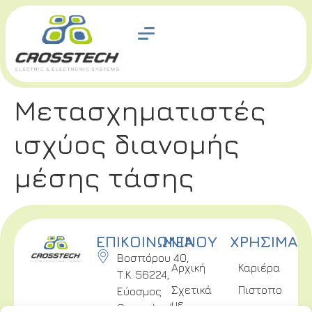
Μετασχηματιστές
ισχύος διανομής
μέσης τάσης
ΕΠΙΚΟΙΝΩΝΙΑ
ΜΕΝΟΥ
ΧΡΗΣΙΜΑ
Βοσπόρου 40,
Αρχική
Καριέρα
Τ.Κ. 56224,
Σχετικά
Πιστοποιήσει
Εύοσμος
με
Θεσσαλονίκης
Επικοινωνία