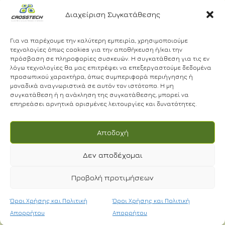
Εμάς
2310
Διαχείριση Συγκατάθεσης
Όροι
Υπηρεσίες
688
Χρήσης και
Έργα
Πολιτική
300
Για να παρέχουμε την καλύτερη εμπειρία, χρησιμοποιούμε
Απορρήτου
τεχνολογίες όπως cookies για την αποθήκευση ή/και την
info@crosstech.gr
πρόσβαση σε πληροφορίες συσκευών. Η συγκατάθεση για τις εν
Πολιτική
λόγω τεχνολογίες θα μας επιτρέψει να επεξεργαστούμε δεδομένα
Απορρήτου
προσωπικού χαρακτήρα, όπως συμπεριφορά περιήγησης ή
Βιντεοεπιτήρ
μοναδικά αναγνωριστικά σε αυτόν τον ιστότοπο. Η μη
συγκατάθεση ή η ανάκληση της συγκατάθεσης, μπορεί να
επηρεάσει αρνητικά ορισμένες λειτουργίες και δυνατότητες.
NEWSLETTER
Αποδοχή
Δεν αποδέχομαι
Προβολή προτιμήσεων
Έχω διαβάσει και αποδέχομαι τους
Όρους
Χρήσης.
*
© 2024 | CROSSTECH All right reserved | Designed by
Όροι Χρήσης και Πολιτική
Όροι Χρήσης και Πολιτική
Cactus
Απορρήτου
Απορρήτου